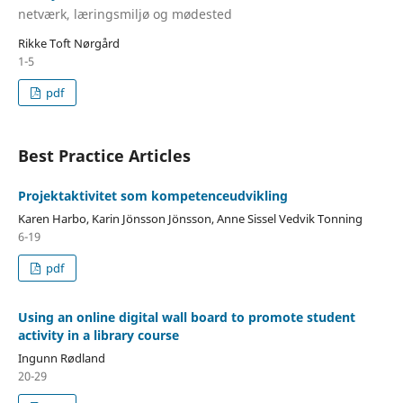
netværk, læringsmiljø og mødested
Rikke Toft Nørgård
1-5
pdf
Best Practice Articles
Projektaktivitet som kompetenceudvikling
Karen Harbo, Karin Jönsson Jönsson, Anne Sissel Vedvik Tonning
6-19
pdf
Using an online digital wall board to promote student
activity in a library course
Ingunn Rødland
20-29