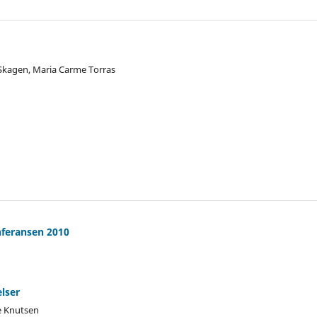
 Skagen, Maria Carme Torras
nferansen 2010
lser
e Knutsen